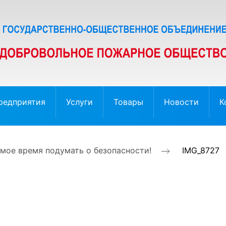
редприятия
Услуги
Товары
Новости
К
амое время подумать о безопасности!
IMG_8727