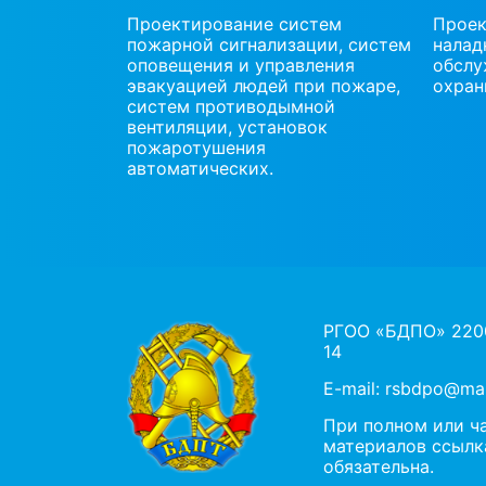
Проектирование систем
Проек
пожарной сигнализации, систем
налад
оповещения и управления
обслу
эвакуацией людей при пожаре,
охра
систем противодымной
вентиляции, установок
пожаротушения
автоматических.
РГОО «БДПО» 2200
14
E-mail:
rsbdpo@mai
При полном или ч
материалов ссылк
обязательна.