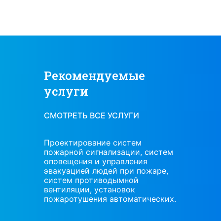
Рекомендуемые
услуги
СМОТРЕТЬ ВСЕ УСЛУГИ
ж,
Проектирование систем
Проекти
пожарной сигнализации, систем
наладка 
и систем
оповещения и управления
обслужи
эвакуацией людей при пожаре,
охраны
систем противодымной
вентиляции, установок
пожаротушения автоматических.