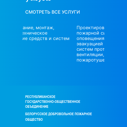
СМОТРЕТЬ ВСЕ УСЛУГИ
аж,
Проектирование систем
Проект
пожарной сигнализации, систем
наладк
 и систем
оповещения и управления
обслуж
эвакуацией людей при пожаре,
охраны
систем противодымной
вентиляции, установок
пожаротушения автоматических.