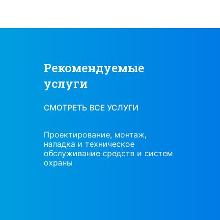
Рекомендуемые
услуги
СМОТРЕТЬ ВСЕ УСЛУГИ
аж,
Проектирование систем
Проект
пожарной сигнализации, систем
наладк
 и систем
оповещения и управления
обслуж
эвакуацией людей при пожаре,
охраны
систем противодымной
вентиляции, установок
пожаротушения автоматических.